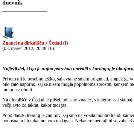
dnevnik
Znanci na dirkališču • Čedad (I)
(03. marec 2012, 20:48:16)
Najtežji del, ki ga je nujno potrebno narediti v kartingu, je ulaufa
Pri tem mi je posebno težko, saj avta ne smem priganjati, ampak ga vo
bilo zato naporno, saj se nisem mogla popolnoma sprostiti, ker sem m
motorja z obrati.
Na dirkališče v Čedad je prišel tudi stari znanec, s katerim sva skupa
večji avto od takrat, kakor tudi jaz.
Popoldanski trening je zanimiv, saj smo na vozila montirali tudi kame
ponosna in jih tukaj ne bom razlagala. Nekatere med njimi so zabele