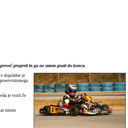
e preveč pregreti in ga ne smem gnati do konca.
No dopoldne je
 poservisiranega
eda je vozil že
kar nisem