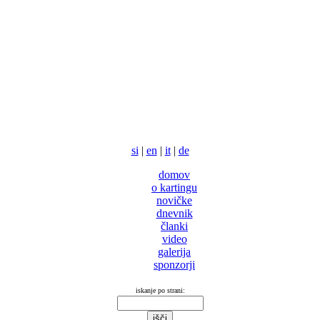
si
|
en
|
it
|
de
domov
o kartingu
novičke
dnevnik
članki
video
galerija
sponzorji
iskanje po strani: