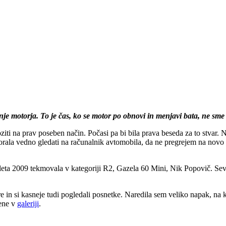
vanje motorja. To je čas, ko se motor po obnovi in menjavi bata, ne sm
ziti na prav poseben način. Počasi pa bi bila prava beseda za to stvar. 
orala vedno gledati na računalnik avtomobila, da ne pregrejem na novo
j leta 2009 tekmovala v kategoriji R2, Gazela 60 Mini, Nik Popovič. Sev
re in si kasneje tudi pogledali posnetke. Naredila sem veliko napak, na 
žene v
galeriji
.