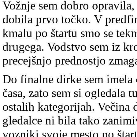
Vožnje sem dobro opravila, 
dobila prvo točko. V predfin
kmalu po štartu smo se tekm
drugega. Vodstvo sem iz kr
precejšnjo prednostjo zmaga
Do finalne dirke sem imel
časa, zato sem si ogledala t
ostalih kategorijah. Večina 
gledalce ni bila tako zanimiv
vozniki svoje mesto po štar