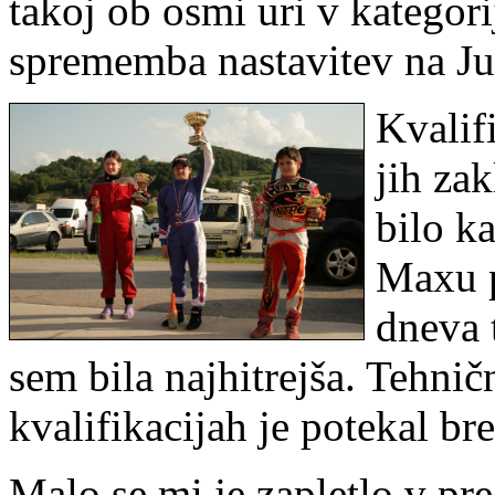
takoj ob osmi uri v kategor
sprememba nastavitev na Ju
Kvalif
jih zak
bilo k
Maxu p
dneva 
sem bila najhitrejša. Tehnič
kvalifikacijah je potekal br
Malo se mi je zapletlo v pr