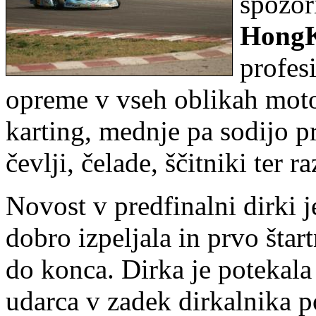
spozor
Hong
profes
opreme v vseh oblikah motoš
karting, mednje pa sodijo 
čevlji, čelade, ščitniki ter r
Novost v predfinalni dirki j
dobro izpeljala in prvo štar
do konca. Dirka je potekala
udarca v zadek dirkalnika 