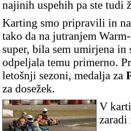
najinih uspehih pa ste tudi ž
Karting smo pripravili in na
tako da na jutranjem Warm-U
super, bila sem umirjena in 
odpeljala temu primerno. Pr
letošnji sezoni, medalja za
P
za dosežek.
V kart
zaradi