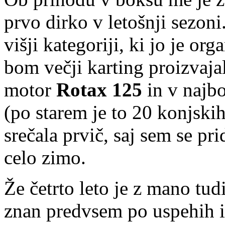
prvo dirko v letošnji sezon
višji kategoriji, ki jo je org
bom večji karting proizvaj
motor
Rotax 125
in v najb
(po starem je to 20 konjski
srečala prvič, saj sem se pri
celo zimo.
Že četrto leto je z mano tud
znan predvsem po uspehih iz