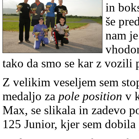
in boks
še pre
nam je
vhodom
tako da smo se kar z vozili p
Z velikim veseljem sem stop
medaljo za
pole position
v k
Max, se slikala in zadevo p
125 Junior, kjer sem dobila 