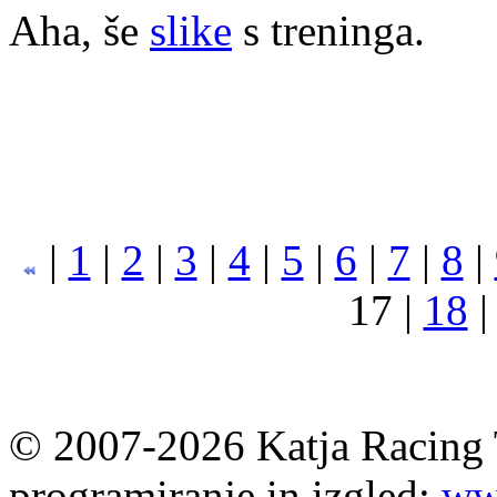
Aha, še
slike
s treninga.
|
1
|
2
|
3
|
4
|
5
|
6
|
7
|
8
|
17 |
18
© 2007-2026 Katja Racing 
programiranje in izgled:
ww