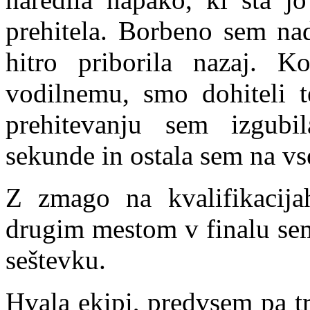
prehitela. Borbeno sem nad
hitro priborila nazaj. K
vodilnemu, smo dohiteli 
prehitevanju sem izgubi
sekunde in ostala sem na v
Z zmago na kvalifikacijah
drugim mestom v finalu se
seštevku.
Hvala ekipi, predvsem pa tr